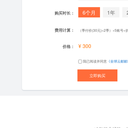
6个月
1年
购买时长：
费用计算：
（季付价(30元)×2季）×5账号×折扣
¥ 300
价格：
我已阅读并同意
《全球云邮邮